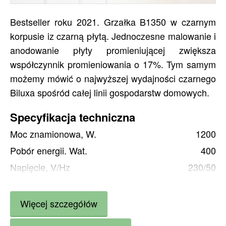
Bestseller roku 2021. Grzałka B1350 w czarnym
korpusie iz czarną płytą. Jednoczesne malowanie i
anodowanie płyty promieniującej zwiększa
współczynnik promieniowania o 17%. Tym samym
możemy mówić o najwyższej wydajności czarnego
Biluxa spośród całej linii gospodarstw domowych.
Specyfikacja techniczna
Moc znamionowa, W.
1200
Pobór energii. Wat.
400
Napięcie, V/Hz
230/50
Rozmiar, mm
1542х163х40
Waga, kg
6
Więcej szczegółów
Ogrzewanie m2 (główne) do
13