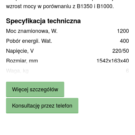
wzrost mocy w porównaniu z B1350 i B1000.
Specyfikacja techniczna
Moc znamionowa, W.
1200
Pobór energii. Wat.
400
Napięcie, V
220/50
Rozmiar, mm
1542х163х40
Waga, kg
6
Ogrzewanie, m2 (główne) do
13
Więcej szczegółów
Ogrzewanie, m2 (dodatkowe)* do
26
min. Wysokość m
2,6
Konsultację przez telefon
Gwarancja, lata
3