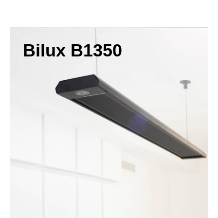
Waga sprzętu, kg
20,4
Żywotność, lata
25
Okres gwarancji, lata
3
Bilux B1350
IP
44