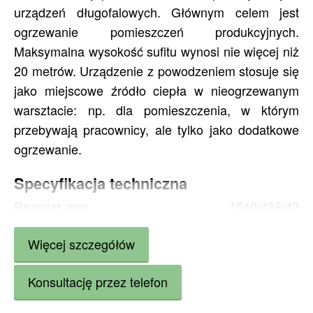
urządzeń długofalowych. Głównym celem jest
ogrzewanie pomieszczeń produkcyjnych.
Maksymalna wysokość sufitu wynosi nie więcej niż
20 metrów. Urządzenie z powodzeniem stosuje się
jako miejscowe źródło ciepła w nieogrzewanym
warsztacie: np. dla pomieszczenia, w którym
przebywają pracownicy, ale tylko jako dodatkowe
ogrzewanie.
Specyfikacja techniczna
Rozmiar, mm
1540/436/42
Wysokość zawieszenia, m
5 - 20
Więcej szczegółów
Moc znamionowa, W
3600
Zużycie energii, kWh
1,3
Konsultację przez telefon
Napięcie, V
400