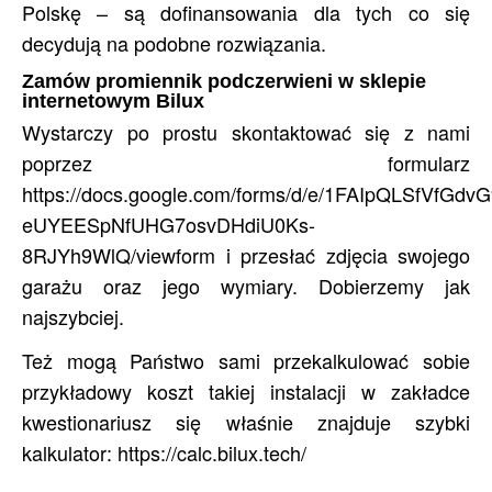
Polskę – są dofinansowania dla tych co się
decydują na podobne rozwiązania.
Zamów promiennik podczerwieni w sklepie
internetowym Bilux
Wystarczy po prostu skontaktować się z nami
poprzez formularz
https://docs.google.com/forms/d/e/1FAIpQLSfVfGdvG
eUYEESpNfUHG7osvDHdiU0Ks-
8RJYh9WlQ/viewform i przesłać zdjęcia swojego
garażu oraz jego wymiary. Dobierzemy jak
najszybciej.
Też mogą Państwo sami przekalkulować sobie
przykładowy koszt takiej instalacji w zakładce
kwestionariusz się właśnie znajduje szybki
kalkulator: https://calc.bilux.tech/