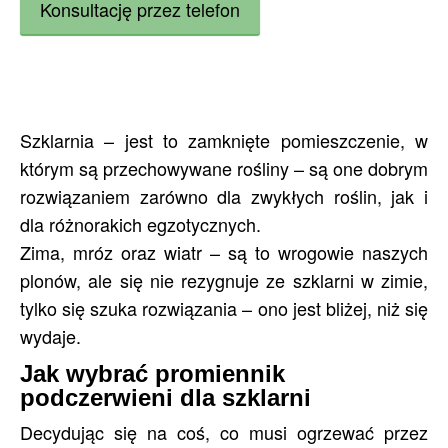
Konsultację przez telefon
Ogrzewanie m2 (dodatkowe)* do
26
min. Wysokość
2,6
Gwarancja, lata
3
Szklarnia – jest to zamknięte pomieszczenie, w
którym są przechowywane rośliny – są one dobrym
rozwiązaniem zarówno dla zwykłych roślin, jak i
dla różnorakich egzotycznych.
Zima, mróz oraz wiatr – są to wrogowie naszych
plonów, ale się nie rezygnuje ze szklarni w zimie,
tylko się szuka rozwiązania – ono jest bliżej, niż się
wydaje.
Jak wybrać promiennik
podczerwieni dla szklarni
Decydując się na coś, co musi ogrzewać przez