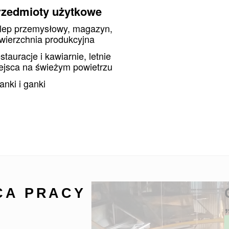
Nieodpłatnie.
rzedmioty użytkowe
lep przemysłowy, magazyn,
wierzchnia produkcyjna
wienie
stauracje i kawiarnie, letnie
ejsca na świeżym powietrzu
tanki i ganki
CA PRACY