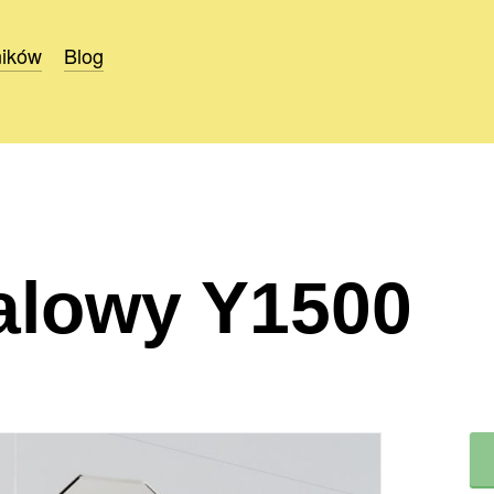
ników
ników
Blog
Blog
alowy Y1500