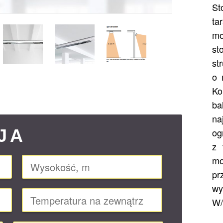
St
ta
mo
s
st
o 
Ko
b
na
JA
og
z 
mo
pr
wy
W/