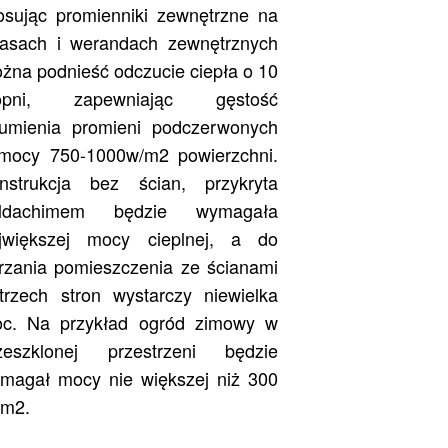
osując promienniki zewnętrzne na
rasach i werandach zewnętrznych
żna podnieść odczucie ciepła o 10
topni, zapewniając gęstość
rumienia promieni podczerwonych
mocy 750-1000w/m2 powierzchni.
nstrukcja bez ścian, przykryta
aldachimem będzie wymagała
jwiększej mocy cieplnej, a do
rzania pomieszczenia ze ścianami
trzech stron wystarczy niewielka
c. Na przykład ogród zimowy w
zeszklonej przestrzeni będzie
magał mocy nie większej niż 300
m2.