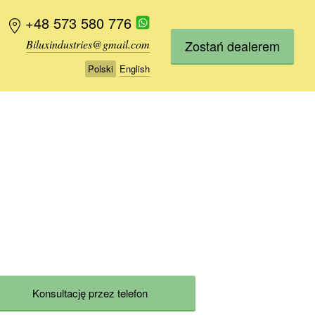
+48 573 580 776
+48 573 580 776
Zostań dealerem
Biluxindustries@gmail.com
Biluxindustries@gmail.com
Polski
Polski
English
English
Konsultację przez telefon