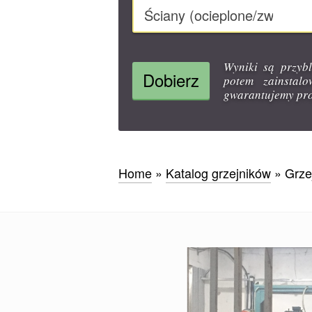
Ściany (ocieplone/zwykłe)
Wyniki są przybl
Dobierz
potem zainstal
gwarantujemy pro
Home
»
Katalog grzejników
»
Grze