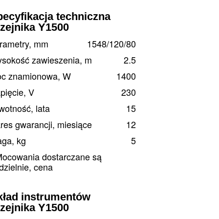
ecyfikacja techniczna
zejnika Y1500
rametry, mm
1548/120/80
sokość zawieszenia, m
2.5
c znamionowa, W
1400
pięcie, V
230
wotność, lata
15
res gwarancji, miesiące
12
ga, kg
5
Mocowania dostarczane są
dzielnie, cena
kład instrumentów
zejnika Y1500