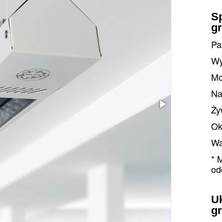
Sp
gr
Pa
Wy
Mo
Na
Ży
Ok
Wa
* 
od
U
gr