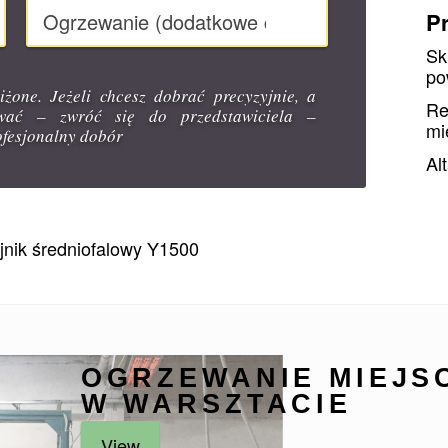
P
Ogrzewanie (dodatkowe czy podstawowe)
Sk
po
Zamó
iżone. Jeżeli chcesz dobrać precyzyjnie, a
Re
ować – zwróć się do przedstawiciela –
mi
fesjonalny dobór
Al
jnik średniofalowy Y1500
OGRZEWANIE MIEJS
W WARSZTACIE
View