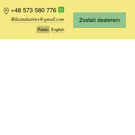
+48 573 580 776
+48 573 580 776
Zostań dealerem
Biluxindustries@gmail.com
Biluxindustries@gmail.com
Polski
Polski
English
English