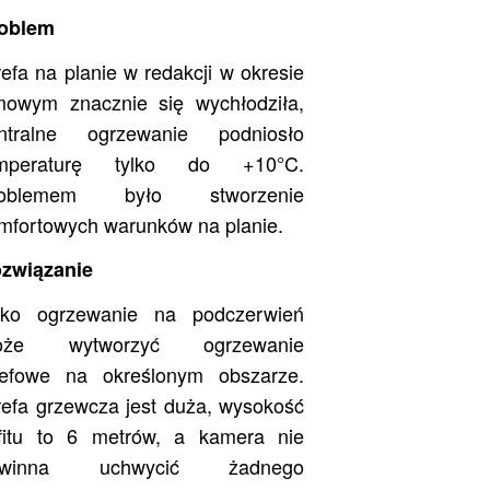
oblem
refa na planie w redakcji w okresie
mowym znacznie się wychłodziła,
ntralne ogrzewanie podniosło
emperaturę tylko do +10°C.
roblemem było stworzenie
mfortowych warunków na planie.
związanie
lko ogrzewanie na podczerwień
oże wytworzyć ogrzewanie
refowe na określonym obszarze.
refa grzewcza jest duża, wysokość
fitu to 6 metrów, a kamera nie
owinna uchwycić żadnego