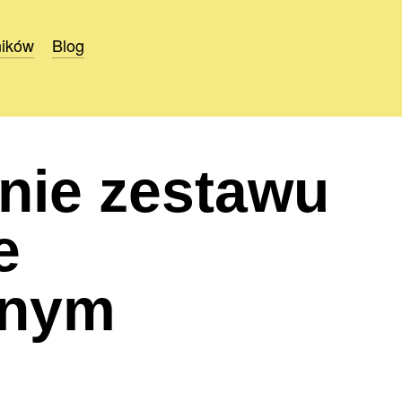
ników
ników
Blog
Blog
nie zestawu
e
jnym