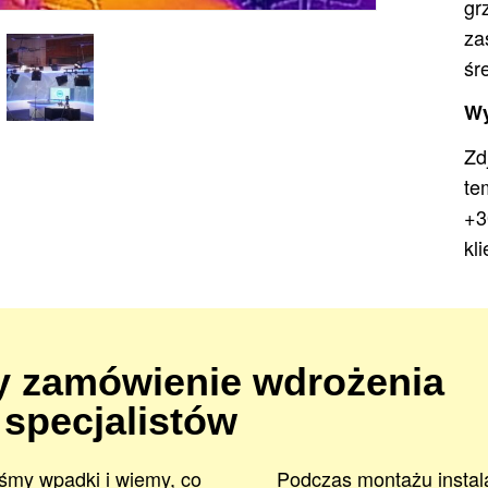
gr
za
śr
Wy
Zamó
Zd
te
+3
kli
 zamówienie wdrożenia
 specjalistów
iśmy wpadki i wiemy, co
Podczas montażu instal