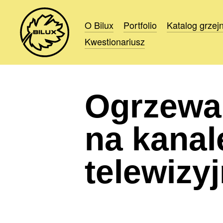
O Bilux
O Bilux
Portfolio
Portfolio
Katalog grzej
Katalog grzej
Kwestionariusz
Kwestionariusz
Ogrzewa
na kanal
telewizy