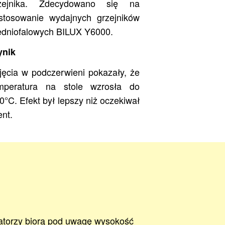
zejnika. Zdecydowano się na
Nieodpłatnie.
stosowanie wydajnych grzejników
edniofalowych BILUX Y6000.
nik
wienie
jęcia w podczerwieni pokazały, że
mperatura na stole wzrosła do
0°C. Efekt był lepszy niż oczekiwał
ent.
atorzy biorą pod uwagę wysokość