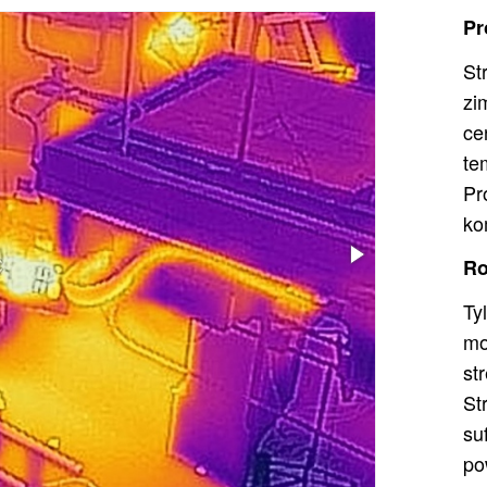
Pr
St
zi
ce
t
P
ko
Ro
Ty
m
st
St
su
p