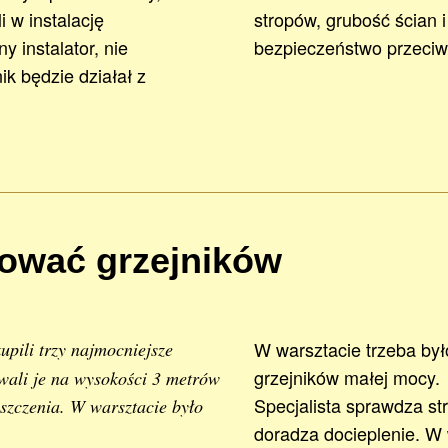
i w instalację
stropów, grubość ścian 
 instalator, nie
bezpieczeństwo przeciw
k będzie działał z
tować grzejników
W warsztacie trzeba był
pili trzy najmocniejsze
grzejników małej mocy.
lowali je na wysokości 3 metrów
Specjalista sprawdza str
szczenia. W warsztacie było
doradza docieplenie. W 